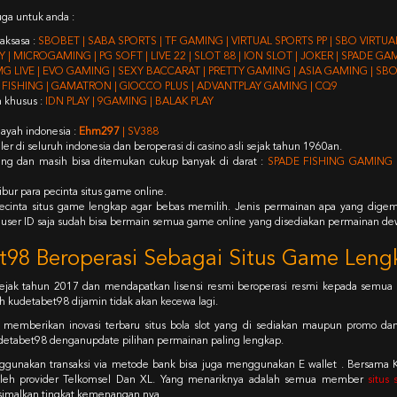
juga untuk anda :
aksasa :
SBOBET | SABA SPORTS | TF GAMING | VIRTUAL SPORTS PP | SBO VIRTU
 | MICROGAMING | PG SOFT | LIVE 22 | SLOT 88 | ION SLOT | JOKER | SPADE G
MG LIVE | EVO GAMING | SEXY BACCARAT | PRETTY GAMING | ASIA GAMING | S
FISHING | GAMATRON | GIOCCO PLUS | ADVANTPLAY GAMING | CQ9
 khusus :
IDN PLAY | 9GAMING | BALAK PLAY
ayah indonesia :
Ehm297
| SV388
 di seluruh indonesia dan beroperasi di casino asli sejak tahun 1960an.
ng dan masih bisa ditemukan cukup banyak di darat :
SPADE FISHING GAMING 
bur para pecinta situs game online.
a pecinta situs game lengkap agar bebas memilih. Jenis permainan apa yang digema
 user ID saja sudah bisa bermain semua game online yang disediakan permainan dew
98 Beroperasi Sebagai Situs Game Leng
ejak tahun 2017 dan mendapatkan lisensi resmi beroperasi resmi kepada semua 
 kudetabet98 dijamin tidak akan kecewa lagi.
k memberikan inovasi terbaru situs bola slot yang di sediakan maupun promo da
detabet98 denganupdate pilihan permainan paling lengkap.
ggunakan transaksi via metode bank bisa juga menggunakan E wallet . Bersama
g oleh provider Telkomsel Dan XL. Yang menariknya adalah semua member
situs
simalkan tingkat kemenangan nya.