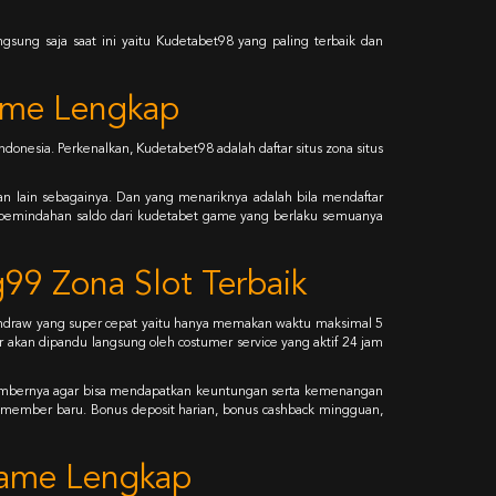
gsung saja saat ini yaitu Kudetabet98 yang paling terbaik dan
Game Lengkap
donesia. Perkenalkan, Kudetabet98 adalah daftar situs zona situs
dan lain sebagainya. Dan yang menariknya adalah bila mendaftar
uk pemindahan saldo dari kudetabet game yang berlaku semuanya
99 Zona Slot Terbaik
withdraw yang super cepat yaitu hanya memakan waktu maksimal 5
akan dipandu langsung oleh costumer service yang aktif 24 jam
 membernya agar bisa mendapatkan keuntungan serta kemenangan
 member baru. Bonus deposit harian, bonus cashback mingguan,
 Game Lengkap