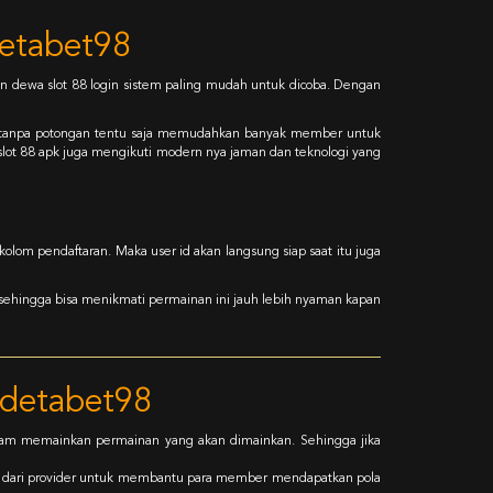
detabet98
 dewa slot 88 login sistem paling mudah untuk dicoba. Dengan
a tanpa potongan tentu saja memudahkan banyak member untuk
 slot 88 apk juga mengikuti modern nya jaman dan teknologi yang
olom pendaftaran. Maka user id akan langsung siap saat itu juga
 sehingga bisa menikmati permainan ini jauh lebih nyaman kapan
udetabet98
alam memainkan permainan yang akan dimainkan. Sehingga jika
g dari provider untuk membantu para member mendapatkan pola