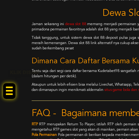
Dewa Slo
Jaman sekarang ini
dewa slot 88
memang menjadi permainan yan
primadona permainan favoritnya adalah slot 88 yang menjadi bari
Tidak tanggung, untuk sistem dewa slot 88 deposit pulsa j
meraih kemenangan. Dewa slot 88 link alternatif nya cukup akse
sudah berkembang pesat
Dimana Cara Daftar Bersama K
Tentu saja dari segi cara daftar bersama Kudetabet98 sangatlah
KLIK DISINI!
(dalam hitungan per detik).
Ataupun untuk lebih efisien bisa melalui Livechat, Whatsapp, 
dan dimanapun ingin menikmati aldernalin
situs game bola dan s
FAQ - Bagaimana member
RTP
RTP merupakan Return To Player, istilah RTP oleh pemai
mengetahui RTP games slot yang akan di mainkan, pemain akan
Pola Permainan
Pola permainan di berikan kepada member-mem