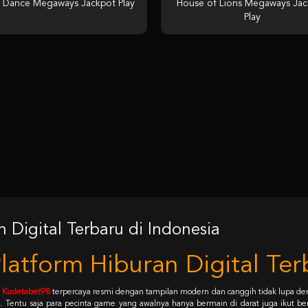
s Dance Megaways Jackpot Play
House of Lions Megaways Jac
Play
Digital Terbaru di Indonesia
tform Hiburan Digital Terb
e
Kudetabet98
terpercaya resmi dengan tampilan modern dan canggih tidak lupa den
entu saja para pecinta game yang awalnya hanya bermain di darat juga ikut ber