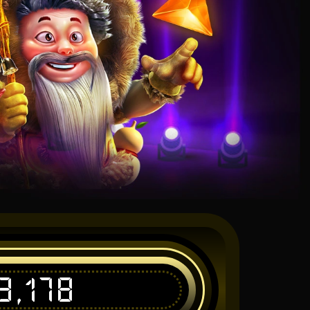
3,178