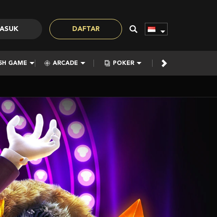
ASUK
DAFTAR
SH GAME
ARCADE
POKER
E-SPORTS