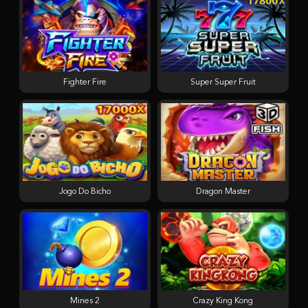
Fighter Fire
Super Super Fruit
Jogo Do Bicho
Dragon Master
Mines 2
Crazy King Kong