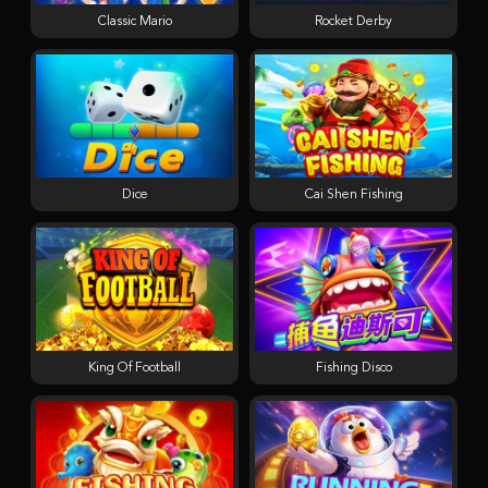
Classic Mario
Rocket Derby
Dice
Cai Shen Fishing
King Of Football
Fishing Disco