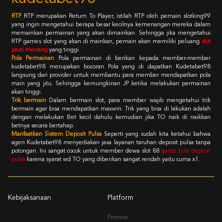
RTP
RTP merupakan Return To Player, istilah RTP oleh pemain slotking99
yang ingin mengetahui berapa besar kecilnya kemenangan mereka dalam
memainkan permainan yang akan dimainkan. Sehingga jika mengetahui
RTP games slot yang akan di mainkan, pemain akan memiliki peluang
slot
pasti menang
yang tinggi.
Pola Permainan
Pola permainan di berikan kepada member-member
kudetabet98 merupakan bocoran Pola yang di dapatkan Kudetabet98
langsung dari provider untuk membantu para member mendapatkan pola
main yang jitu. Sehingga kemungkinan JP ketika melakukan permainan
akan tinggi.
Trik bermain
Dalam bermain slot, para member wajib mengetahui trik
bermain agar bisa mendapatkan maxwin. Trik yang bisa di lakukan adalah
dengan melakukan Bet kecil dahulu kemudian jika TO naik di naikkan
betnya secara bertahap.
Manfaatkan Sistem Deposit Pulsa
Seperti yang sudah kita ketahui bahwa
agen Kudetabet98 menyediakan jasa layanan taruhan deposit pulsa tanpa
potongan. Ini sangat cocok untuk member dewa slot 88
game bola deposit
pulsa
karena syarat wd TO yang diberikan sangat rendah yaitu cuma x1.
Kebijaksanaan
Platform
Promosi