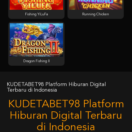
Fishing YiLuFa
Running Chicken
Dragon Fishing II
KUDETABET98 Platform Hiburan Digital
Terbaru di Indonesia
KUDETABET98 Platform
Hiburan Digital Terbaru
di Indonesia