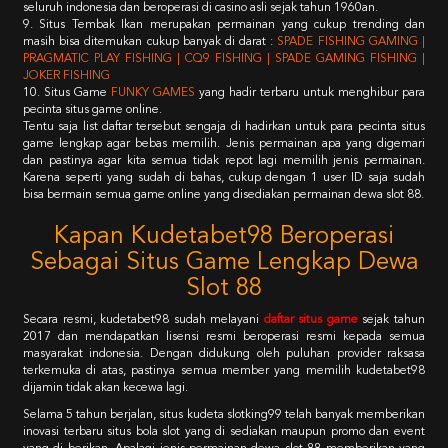
seluruh indonesia dan beroperasi di casino asli sejak tahun 1960an.
9. Situs Tembak Ikan merupakan permainan yang cukup trending dan
masih bisa ditemukan cukup banyak di darat :
SPADE FISHING GAMING |
PRAGMATIC PLAY FISHING | CQ9 FISHING | SPADE GAMING FISHING |
JOKER FISHING
10. Situs Game
FUNKY GAMES
yang hadir terbaru untuk menghibur para
pecinta situs game online.
Tentu saja list daftar tersebut sengaja di hadirkan untuk para pecinta situs
game lengkap agar bebas memilih. Jenis permainan apa yang digemari
dan pastinya agar kita semua tidak repot lagi memilih jenis permainan.
Karena seperti yang sudah di bahas, cukup dengan 1 user ID saja sudah
bisa bermain semua game online yang disediakan permainan dewa slot 88.
Kapan Kudetabet98 Beroperasi
Sebagai Situs Game Lengkap Dewa
Slot 88
Secara resmi, kudetabet98 sudah melayani
daftar situs game
sejak tahun
2017 dan mendapatkan lisensi resmi beroperasi resmi kepada semua
masyarakat indonesia. Dengan didukung oleh puluhan provider raksasa
terkemuka di atas, pastinya semua member yang memilih kudetabet98
dijamin tidak akan kecewa lagi.
Selama 5 tahun berjalan, situs kudeta slotking99 telah banyak memberikan
inovasi terbaru situs bola slot yang di sediakan maupun promo dan event