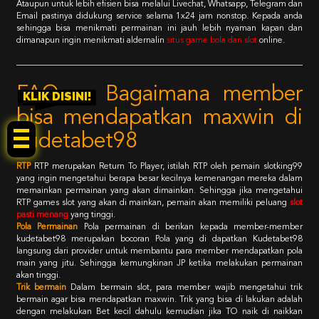
Ataupun untuk lebih efisien bisa melalui Livechat, Whatsapp, Telegram dan
Email pastinya didukung service selama 1x24 jam nonstop. Kepada anda
sehingga bisa menikmati permainan ini jauh lebih nyaman kapan dan
dimanapun ingin menikmati aldernalin
situs game bola dan slot
online.
FAQ - Bagaimana member
KLIK DISINI!
bisa mendapatkan maxwin di
kudetabet98
RTP
RTP merupakan Return To Player, istilah RTP oleh pemain slotking99
yang ingin mengetahui berapa besar kecilnya kemenangan mereka dalam
memainkan permainan yang akan dimainkan. Sehingga jika mengetahui
RTP games slot yang akan di mainkan, pemain akan memiliki peluang
slot
pasti menang
yang tinggi.
Pola Permainan
Pola permainan di berikan kepada member-member
kudetabet98 merupakan bocoran Pola yang di dapatkan Kudetabet98
langsung dari provider untuk membantu para member mendapatkan pola
main yang jitu. Sehingga kemungkinan JP ketika melakukan permainan
akan tinggi.
Trik bermain
Dalam bermain slot, para member wajib mengetahui trik
bermain agar bisa mendapatkan maxwin. Trik yang bisa di lakukan adalah
dengan melakukan Bet kecil dahulu kemudian jika TO naik di naikkan