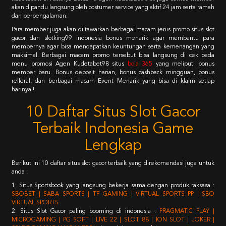
akan dipandu langsung oleh costumer service yang aktif 24 jam serta ramah
dan berpengalaman.
Para member juga akan di tawarkan berbagai macam jenis promo situs slot
gacor dan slotking99 indonesia bonus menarik agar membantu para
membernya agar bisa mendapatkan keuntungan serta kemenangan yang
maksimal. Berbagai macam promo tersebut bisa langsung di cek pada
menu promosi Agen Kudetabet98 situs
bola 365
yang meliputi bonus
member baru. Bonus deposit harian, bonus cashback mingguan, bonus
refferal, dan berbagai macam Event Menarik yang bisa di klaim setiap
harinya !
10 Daftar Situs Slot Gacor
Terbaik Indonesia Game
Lengkap
Berikut ini 10 daftar situs slot gacor terbaik yang direkomendasi juga untuk
anda :
1. Situs Sportsbook yang langsung bekerja sama dengan produk raksasa :
SBOBET | SABA SPORTS | TF GAMING | VIRTUAL SPORTS PP | SBO
VIRTUAL SPORTS
2. Situs Slot Gacor paling booming di indonesia :
PRAGMATIC PLAY |
MICROGAMING | PG SOFT | LIVE 22 | SLOT 88 | ION SLOT | JOKER |