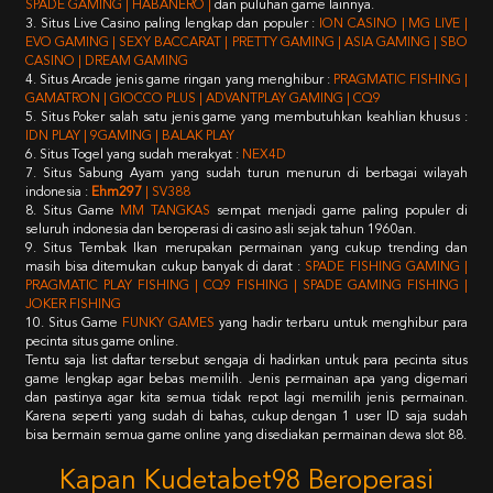
SPADE GAMING | HABANERO |
dan puluhan game lainnya.
3. Situs Live Casino paling lengkap dan populer :
ION CASINO | MG LIVE |
EVO GAMING | SEXY BACCARAT | PRETTY GAMING | ASIA GAMING | SBO
CASINO | DREAM GAMING
4. Situs Arcade jenis game ringan yang menghibur :
PRAGMATIC FISHING |
GAMATRON | GIOCCO PLUS | ADVANTPLAY GAMING | CQ9
5. Situs Poker salah satu jenis game yang membutuhkan keahlian khusus :
IDN PLAY | 9GAMING | BALAK PLAY
6. Situs Togel yang sudah merakyat :
NEX4D
7. Situs Sabung Ayam yang sudah turun menurun di berbagai wilayah
indonesia :
Ehm297
| SV388
8. Situs Game
MM TANGKAS
sempat menjadi game paling populer di
seluruh indonesia dan beroperasi di casino asli sejak tahun 1960an.
9. Situs Tembak Ikan merupakan permainan yang cukup trending dan
masih bisa ditemukan cukup banyak di darat :
SPADE FISHING GAMING |
PRAGMATIC PLAY FISHING | CQ9 FISHING | SPADE GAMING FISHING |
JOKER FISHING
10. Situs Game
FUNKY GAMES
yang hadir terbaru untuk menghibur para
pecinta situs game online.
Tentu saja list daftar tersebut sengaja di hadirkan untuk para pecinta situs
game lengkap agar bebas memilih. Jenis permainan apa yang digemari
dan pastinya agar kita semua tidak repot lagi memilih jenis permainan.
Karena seperti yang sudah di bahas, cukup dengan 1 user ID saja sudah
bisa bermain semua game online yang disediakan permainan dewa slot 88.
Kapan Kudetabet98 Beroperasi