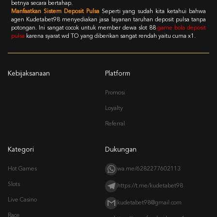
betnya secara bertahap.
Manfaatkan Sistem Deposit Pulsa
Seperti yang sudah kita ketahui bahwa
agen Kudetabet98 menyediakan jasa layanan taruhan deposit pulsa tanpa
potongan. Ini sangat cocok untuk member dewa slot 88
game bola deposit
pulsa
karena syarat wd TO yang diberikan sangat rendah yaitu cuma x1.
Kebijaksanaan
Platform
Promosi
Loyalty
Referral
Kategori
Dukungan
Hot Games
wa.me/6282277602113
Slots
https://t.me/kudetabet98
Live Casino
kudetabet98@gmail.com
Race