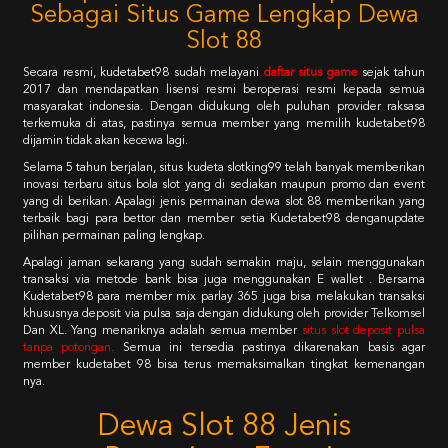
Sebagai Situs Game Lengkap Dewa
Slot 88
Secara resmi, kudetabet98 sudah melayani
daftar situs game
sejak tahun
2017 dan mendapatkan lisensi resmi beroperasi resmi kepada semua
masyarakat indonesia. Dengan didukung oleh puluhan provider raksasa
terkemuka di atas, pastinya semua member yang memilih kudetabet98
dijamin tidak akan kecewa lagi.
Selama 5 tahun berjalan, situs kudeta slotking99 telah banyak memberikan
inovasi terbaru situs bola slot yang di sediakan maupun promo dan event
yang di berikan. Apalagi jenis permainan dewa slot 88 memberikan yang
terbaik bagi para bettor dan member setia Kudetabet98 denganupdate
pilihan permainan paling lengkap.
Apalagi jaman sekarang yang sudah semakin maju, selain menggunakan
transaksi via metode bank bisa juga menggunakan E wallet . Bersama
Kudetabet98 para member mix parlay 365 juga bisa melakukan transaksi
khususnya deposit via pulsa saja dengan didukung oleh provider Telkomsel
Dan XL. Yang menariknya adalah semua member
situs slot deposit pulsa
tanpa potongan
.
Semua ini tersedia pastinya dikarenakan basis agar
member kudetabet 98 bisa terus memaksimalkan tingkat kemenangan
nya.
Dewa Slot 88 Jenis