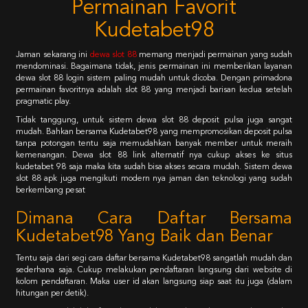
Permainan Favorit
Kudetabet98
Jaman sekarang ini
dewa slot 88
memang menjadi permainan yang sudah
mendominasi. Bagaimana tidak, jenis permainan ini memberikan layanan
dewa slot 88 login sistem paling mudah untuk dicoba. Dengan primadona
permainan favoritnya adalah slot 88 yang menjadi barisan kedua setelah
pragmatic play.
Tidak tanggung, untuk sistem dewa slot 88 deposit pulsa juga sangat
mudah. Bahkan bersama Kudetabet98 yang mempromosikan deposit pulsa
tanpa potongan tentu saja memudahkan banyak member untuk meraih
kemenangan. Dewa slot 88 link alternatif nya cukup akses ke situs
kudetabet 98 saja maka kita sudah bisa akses secara mudah. Sistem dewa
slot 88 apk juga mengikuti modern nya jaman dan teknologi yang sudah
berkembang pesat
Dimana Cara Daftar Bersama
Kudetabet98 Yang Baik dan Benar
Tentu saja dari segi cara daftar bersama Kudetabet98 sangatlah mudah dan
sederhana saja. Cukup melakukan pendaftaran langsung dari website di
kolom pendaftaran. Maka user id akan langsung siap saat itu juga (dalam
hitungan per detik).