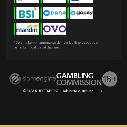
* Selama bank maintenance dan bank offline deposit dan
penarikan tidak dapat diproses
©2026 KUDETABET98. Hak cipta dilindungi | 18+