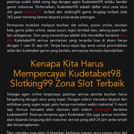
pastinya sudah tidak asing lagi dengan agen Kudetabet98 selaku bandar
game indonesia. Perkenalkan, Kudetabet98 adalah daftar situs zona situs
slot gacor
slothoki777
terbaik dan slotking99 game lengkap terbaik bola
365 pasti menang karena deposit pulsa tanpa potongan.
Permainan tersebut meliputi taruhan slot online, casino online, taruhan
bola, game poker online, capsa susun, togel, tembak ikan, sabung ayam dan
lain sebagainya. Dan yang menariknya adalah bila mendaftar bersama
situs
slot
Kudetabet98 semua permainan yang tersedia bisa di akses hanya
dengan 1 user ID saja loh. Tanpa harus repot lagi serta untuk pemindahan
saldo dari kudetabet game yang berlaku semuanya otomatis dipindahkan.
Kenapa Kita Harus
Mempercayai Kudetabet98
Slotking99 Zona Slot Terbaik
Sebagai agen online terpercaya pastinya semua pecinta taruhan harus
bergabung dengan situs yang tepat. Dengan sistem transaksi deposit dan
withdraw yang super cepat yaitu hanya memakan waktu maksimal 5 menit
saja. Semua transaksi akan diproses oleh sistem
slotking99
bersama
kudetabet98. Pastinya bersama agen Kudetabet Slot juga semua member
akan dipandu langsung oleh costumer service yang aktif 24 jam serta ramah
dan berpengalaman.
Para member juga akan di tawarkan berbagai macam jenis promo situs slot