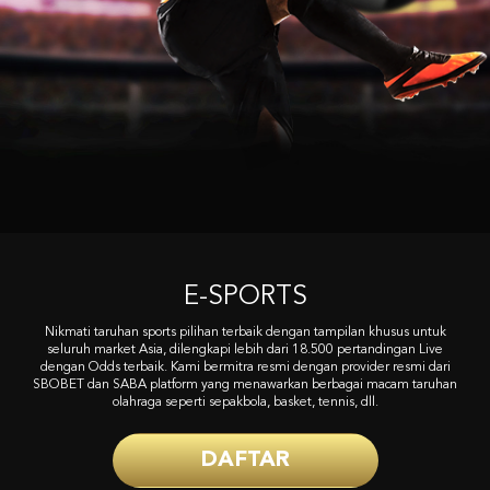
E-SPORTS
Nikmati taruhan sports pilihan terbaik dengan tampilan khusus untuk
seluruh market Asia, dilengkapi lebih dari 18.500 pertandingan Live
dengan Odds terbaik. Kami bermitra resmi dengan provider resmi dari
SBOBET dan SABA platform yang menawarkan berbagai macam taruhan
olahraga seperti sepakbola, basket, tennis, dll.
DAFTAR