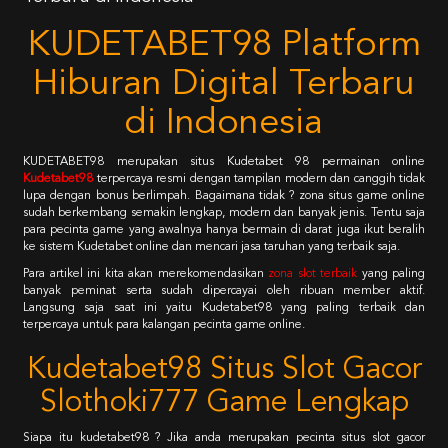
KUDETABET98 Platform
Hiburan Digital Terbaru
di Indonesia
KUDETABET98 merupakan situs Kudetabet 98 permainan online
Kudetabet98
terpercaya resmi dengan tampilan modern dan canggih tidak
lupa dengan bonus berlimpah. Bagaimana tidak ? zona situs game online
sudah berkembang semakin lengkap, modern dan banyak jenis. Tentu saja
para pecinta game yang awalnya hanya bermain di darat juga ikut beralih
ke sistem Kudetabet online dan mencari jasa taruhan yang terbaik saja.
Para artikel ini kita akan merekomendasikan
zona slot terbaik
yang paling
banyak peminat serta sudah dipercayai oleh ribuan member aktif.
Langsung saja saat ini yaitu Kudetabet98 yang paling terbaik dan
terpercaya untuk para kalangan pecinta game online.
Kudetabet98 Situs Slot Gacor
Slothoki777 Game Lengkap
Siapa itu kudetabet98 ? Jika anda merupakan pecinta situs slot gacor