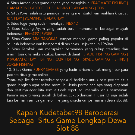
4. Situs Arcade jenis game ringan yang menghibur :
PRAGMATIC FISHING |
GAMATRON | GIOCCO PLUS | ADVANTPLAY GAMING | CQ9
5. Situs Poker salah satu jenis game yang membutuhkan keahlian khusus :
IDN PLAY | 9GAMING | BALAK PLAY
6. Situs Togel yang sudah merakyat :
NEX4D
7. Situs Sabung Ayam yang sudah turun menurun di berbagai wilayah
indonesia :
Ehm297
| SV388
8. Situs Game
MM TANGKAS
sempat menjadi game paling populer di
seluruh indonesia dan beroperasi di casino asli sejak tahun 1960an.
9. Situs Tembak Ikan merupakan permainan yang cukup trending dan
masih bisa ditemukan cukup banyak di darat :
SPADE FISHING GAMING |
PRAGMATIC PLAY FISHING | CQ9 FISHING | SPADE GAMING FISHING |
JOKER FISHING
10. Situs Game
FUNKY GAMES
yang hadir terbaru untuk menghibur para
pecinta situs game online.
Tentu saja list daftar tersebut sengaja di hadirkan untuk para pecinta situs
game lengkap agar bebas memilih. Jenis permainan apa yang digemari
dan pastinya agar kita semua tidak repot lagi memilih jenis permainan.
Karena seperti yang sudah di bahas, cukup dengan 1 user ID saja sudah
bisa bermain semua game online yang disediakan permainan dewa slot 88.
Kapan Kudetabet98 Beroperasi
Sebagai Situs Game Lengkap Dewa
Slot 88