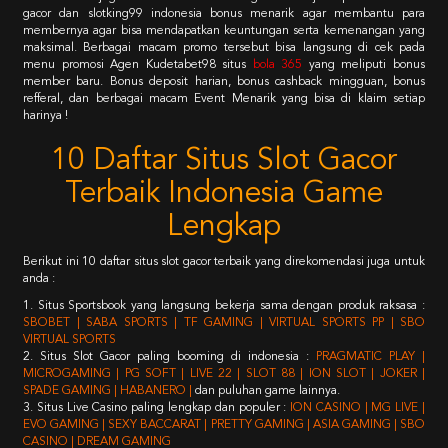
gacor dan slotking99 indonesia bonus menarik agar membantu para
membernya agar bisa mendapatkan keuntungan serta kemenangan yang
maksimal. Berbagai macam promo tersebut bisa langsung di cek pada
menu promosi Agen Kudetabet98 situs
bola 365
yang meliputi bonus
member baru. Bonus deposit harian, bonus cashback mingguan, bonus
refferal, dan berbagai macam Event Menarik yang bisa di klaim setiap
harinya !
10 Daftar Situs Slot Gacor
Terbaik Indonesia Game
Lengkap
Berikut ini 10 daftar situs slot gacor terbaik yang direkomendasi juga untuk
anda :
1. Situs Sportsbook yang langsung bekerja sama dengan produk raksasa :
SBOBET | SABA SPORTS | TF GAMING | VIRTUAL SPORTS PP | SBO
VIRTUAL SPORTS
2. Situs Slot Gacor paling booming di indonesia :
PRAGMATIC PLAY |
MICROGAMING | PG SOFT | LIVE 22 | SLOT 88 | ION SLOT | JOKER |
SPADE GAMING | HABANERO |
dan puluhan game lainnya.
3. Situs Live Casino paling lengkap dan populer :
ION CASINO | MG LIVE |
EVO GAMING | SEXY BACCARAT | PRETTY GAMING | ASIA GAMING | SBO
CASINO | DREAM GAMING