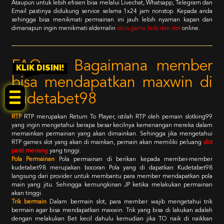
Ataupun untuk lebih efisien bisa melalui Livechat, Whatsapp, Telegram dan
Email pastinya didukung service selama 1x24 jam nonstop. Kepada anda
sehingga bisa menikmati permainan ini jauh lebih nyaman kapan dan
dimanapun ingin menikmati aldernalin
situs game bola dan slot
online.
FAQ - Bagaimana member
KLIK DISINI!
bisa mendapatkan maxwin di
kudetabet98
RTP
RTP merupakan Return To Player, istilah RTP oleh pemain slotking99
yang ingin mengetahui berapa besar kecilnya kemenangan mereka dalam
memainkan permainan yang akan dimainkan. Sehingga jika mengetahui
RTP games slot yang akan di mainkan, pemain akan memiliki peluang
slot
pasti menang
yang tinggi.
Pola Permainan
Pola permainan di berikan kepada member-member
kudetabet98 merupakan bocoran Pola yang di dapatkan Kudetabet98
langsung dari provider untuk membantu para member mendapatkan pola
main yang jitu. Sehingga kemungkinan JP ketika melakukan permainan
akan tinggi.
Trik bermain
Dalam bermain slot, para member wajib mengetahui trik
bermain agar bisa mendapatkan maxwin. Trik yang bisa di lakukan adalah
dengan melakukan Bet kecil dahulu kemudian jika TO naik di naikkan