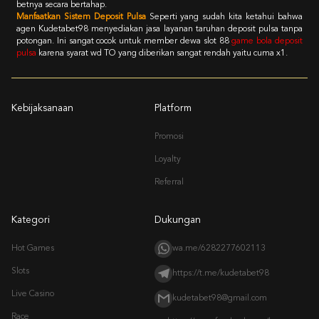
betnya secara bertahap.
Manfaatkan Sistem Deposit Pulsa
Seperti yang sudah kita ketahui bahwa
agen Kudetabet98 menyediakan jasa layanan taruhan deposit pulsa tanpa
potongan. Ini sangat cocok untuk member dewa slot 88
game bola deposit
pulsa
karena syarat wd TO yang diberikan sangat rendah yaitu cuma x1.
Kebijaksanaan
Platform
Promosi
Loyalty
Referral
Kategori
Dukungan
Hot Games
wa.me/6282277602113
Slots
https://t.me/kudetabet98
Live Casino
kudetabet98@gmail.com
Race