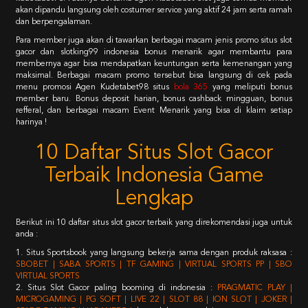
akan dipandu langsung oleh costumer service yang aktif 24 jam serta ramah
dan berpengalaman.
Para member juga akan di tawarkan berbagai macam jenis promo situs slot
gacor dan slotking99 indonesia bonus menarik agar membantu para
membernya agar bisa mendapatkan keuntungan serta kemenangan yang
maksimal. Berbagai macam promo tersebut bisa langsung di cek pada
menu promosi Agen Kudetabet98 situs
bola 365
yang meliputi bonus
member baru. Bonus deposit harian, bonus cashback mingguan, bonus
refferal, dan berbagai macam Event Menarik yang bisa di klaim setiap
harinya !
10 Daftar Situs Slot Gacor
Terbaik Indonesia Game
Lengkap
Berikut ini 10 daftar situs slot gacor terbaik yang direkomendasi juga untuk
anda :
1. Situs Sportsbook yang langsung bekerja sama dengan produk raksasa :
SBOBET | SABA SPORTS | TF GAMING | VIRTUAL SPORTS PP | SBO
VIRTUAL SPORTS
2. Situs Slot Gacor paling booming di indonesia :
PRAGMATIC PLAY |
MICROGAMING | PG SOFT | LIVE 22 | SLOT 88 | ION SLOT | JOKER |