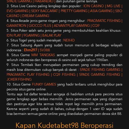
SPADE GAMING | HABANERO |
dan puluhan game lainnya.
3. Situs Live Casino paling lengkap dan populer :
ION CASINO | MG LIVE |
EVO GAMING | SEXY BACCARAT | PRETTY GAMING | ASIA GAMING | SBO
CASINO | DREAM GAMING
4. Situs Arcade jenis game ringan yang menghibur :
PRAGMATIC FISHING |
GAMATRON | GIOCCO PLUS | ADVANTPLAY GAMING | CQ9
5. Situs Poker salah satu jenis game yang membutuhkan keahlian khusus :
IDN PLAY | 9GAMING | BALAK PLAY
6. Situs Togel yang sudah merakyat :
NEX4D
7. Situs Sabung Ayam yang sudah turun menurun di berbagai wilayah
indonesia :
Ehm297
| SV388
8. Situs Game
MM TANGKAS
sempat menjadi game paling populer di
seluruh indonesia dan beroperasi di casino asli sejak tahun 1960an.
9. Situs Tembak Ikan merupakan permainan yang cukup trending dan
masih bisa ditemukan cukup banyak di darat :
SPADE FISHING GAMING |
PRAGMATIC PLAY FISHING | CQ9 FISHING | SPADE GAMING FISHING |
JOKER FISHING
10. Situs Game
FUNKY GAMES
yang hadir terbaru untuk menghibur para
pecinta situs game online.
Tentu saja list daftar tersebut sengaja di hadirkan untuk para pecinta situs
game lengkap agar bebas memilih. Jenis permainan apa yang digemari
dan pastinya agar kita semua tidak repot lagi memilih jenis permainan.
Karena seperti yang sudah di bahas, cukup dengan 1 user ID saja sudah
bisa bermain semua game online yang disediakan permainan dewa slot 88.
Kapan Kudetabet98 Beroperasi