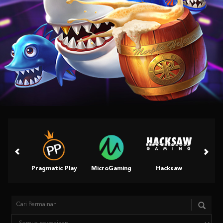
Pragmatic Play
MicroGaming
Hacksaw
King