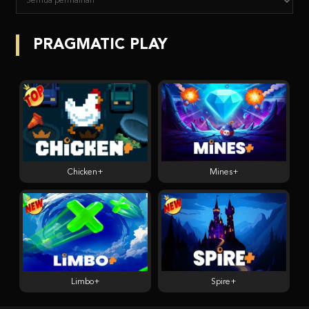
PRAGMATIC PLAY
Chicken+
Mines+
Limbo+
Spire+